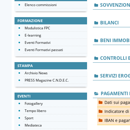
SOVVENZIONI
Elenco commissioni
FORMAZIONE
BILANCI
Modulistica FPC
E-learning
BENI IMMOBI
Eventi Formativi
Eventi Formativi passati
CONTROLLI E
STAMPA
Archivio News
SERVIZI ERO
PRESS Magazine C.N.D.E.C.
PAGAMENTI 
EVENTI
Dati sui pag
Fotogallery
Tempo libero
Indicatore di
Sport
IBAN e pagam
Mediateca