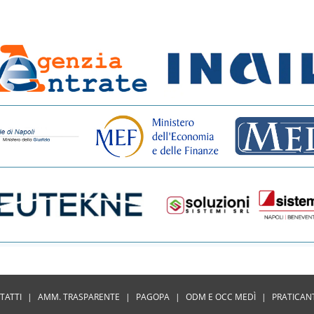
TATTI
|
AMM. TRASPARENTE
|
PAGOPA
|
ODM E OCC MEDÌ
|
PRATICAN