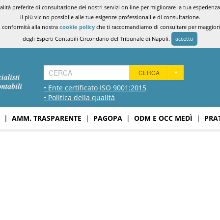
ità preferite di consultazione dei nostri servizi on line per migliorare la tua esperienza 
il più vicino possibile alle tue esigenze professionali e di consultazione.
n conformità alla nostra
cookie policy
che ti raccomandiamo di consultare per maggiori i
degli Esperti Contabili Circondario del Tribunale di Napoli.
accetto
CERCA
• Ente certificato ISO 9001:2015
• Politica della qualità
|
AMM. TRASPARENTE
|
PAGOPA
|
ODM E OCC MEDÌ
|
PRA