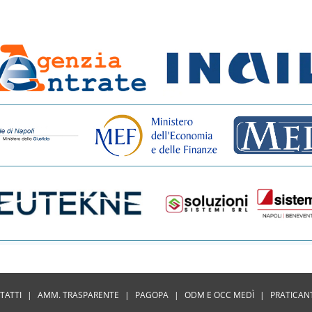
TATTI
|
AMM. TRASPARENTE
|
PAGOPA
|
ODM E OCC MEDÌ
|
PRATICAN