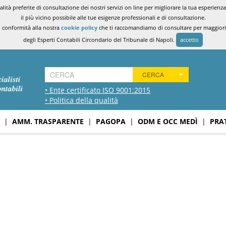
ità preferite di consultazione dei nostri servizi on line per migliorare la tua esperienza 
il più vicino possibile alle tue esigenze professionali e di consultazione.
n conformità alla nostra
cookie policy
che ti raccomandiamo di consultare per maggiori i
degli Esperti Contabili Circondario del Tribunale di Napoli.
accetto
CERCA
• Ente certificato ISO 9001:2015
• Politica della qualità
|
AMM. TRASPARENTE
|
PAGOPA
|
ODM E OCC MEDÌ
|
PRA