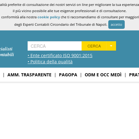
ità preferite di consultazione dei nostri servizi on line per migliorare la tua esperienza 
il più vicino possibile alle tue esigenze professionali e di consultazione.
n conformità alla nostra
cookie policy
che ti raccomandiamo di consultare per maggiori i
degli Esperti Contabili Circondario del Tribunale di Napoli.
accetto
CERCA
• Ente certificato ISO 9001:2015
• Politica della qualità
|
AMM. TRASPARENTE
|
PAGOPA
|
ODM E OCC MEDÌ
|
PRA