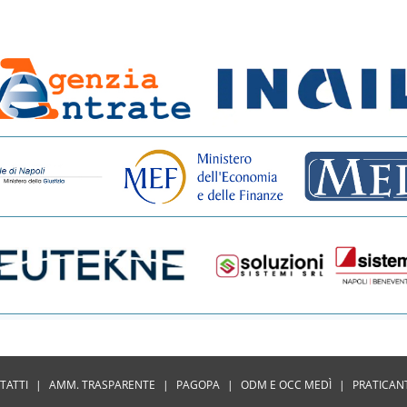
TATTI
|
AMM. TRASPARENTE
|
PAGOPA
|
ODM E OCC MEDÌ
|
PRATICAN