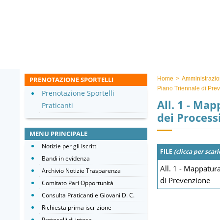
PRENOTAZIONE SPORTELLI
Home
>
Amministrazio
Piano Triennale di Pre
Prenotazione Sportelli
All. 1 - Map
Praticanti
dei Process
MENU PRINCIPALE
Notizie per gli Iscritti
FILE
(clicca per scari
Bandi in evidenza
All. 1 - Mappatura
Archivio Notizie Trasparenza
di Prevenzione
Comitato Pari Opportunità
Consulta Praticanti e Giovani D. C.
Richiesta prima iscrizione
Protocolli di intesa