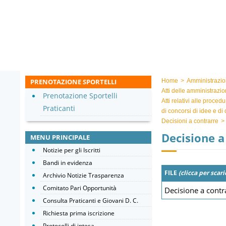
PRENOTAZIONE SPORTELLI
Home
>
Amministrazio
Atti delle amministrazio
Prenotazione Sportelli
Atti relativi alle proced
Praticanti
di concorsi di idee e di
Decisioni a contrarre
>
Decisione a
MENU PRINCIPALE
Notizie per gli Iscritti
Bandi in evidenza
FILE
(clicca per scari
Archivio Notizie Trasparenza
Comitato Pari Opportunità
Decisione a contr
Consulta Praticanti e Giovani D. C.
Richiesta prima iscrizione
Protocolli di intesa