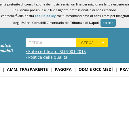
ità preferite di consultazione dei nostri servizi on line per migliorare la tua esperienza 
il più vicino possibile alle tue esigenze professionali e di consultazione.
n conformità alla nostra
cookie policy
che ti raccomandiamo di consultare per maggiori i
degli Esperti Contabili Circondario del Tribunale di Napoli.
accetto
CERCA
• Ente certificato ISO 9001:2015
• Politica della qualità
|
AMM. TRASPARENTE
|
PAGOPA
|
ODM E OCC MEDÌ
|
PRA