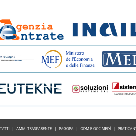
TATTI
|
AMM. TRASPARENTE
|
PAGOPA
|
ODM E OCC MEDÌ
|
PRATICAN