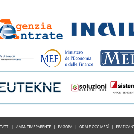
TATTI
|
AMM. TRASPARENTE
|
PAGOPA
|
ODM E OCC MEDÌ
|
PRATICAN