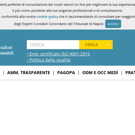
ità preferite di consultazione dei nostri servizi on line per migliorare la tua esperienza 
il più vicino possibile alle tue esigenze professionali e di consultazione.
n conformità alla nostra
cookie policy
che ti raccomandiamo di consultare per maggiori i
degli Esperti Contabili Circondario del Tribunale di Napoli.
accetto
CERCA
• Ente certificato ISO 9001:2015
• Politica della qualità
|
AMM. TRASPARENTE
|
PAGOPA
|
ODM E OCC MEDÌ
|
PRA