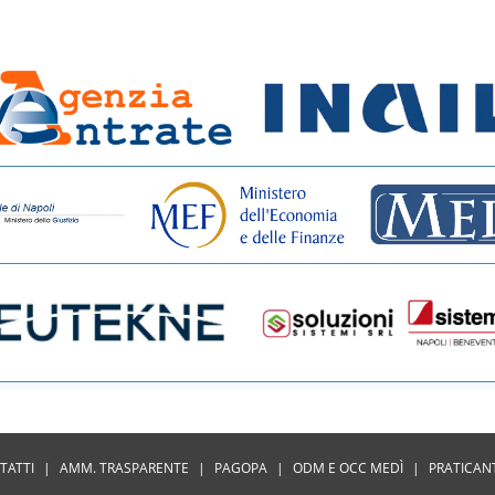
TATTI
|
AMM. TRASPARENTE
|
PAGOPA
|
ODM E OCC MEDÌ
|
PRATICAN