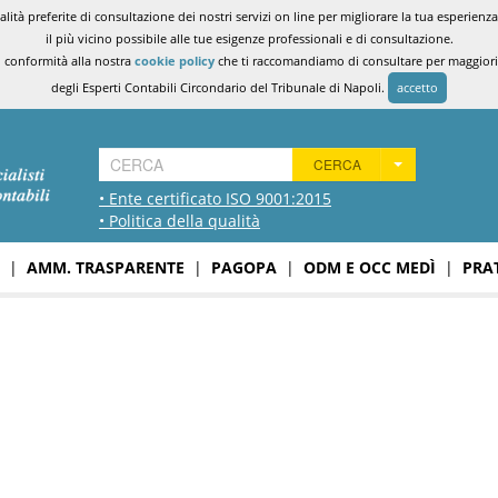
ità preferite di consultazione dei nostri servizi on line per migliorare la tua esperienza 
il più vicino possibile alle tue esigenze professionali e di consultazione.
n conformità alla nostra
cookie policy
che ti raccomandiamo di consultare per maggiori i
degli Esperti Contabili Circondario del Tribunale di Napoli.
accetto
CERCA
• Ente certificato ISO 9001:2015
• Politica della qualità
|
AMM. TRASPARENTE
|
PAGOPA
|
ODM E OCC MEDÌ
|
PRA