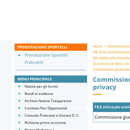
PRENOTAZIONE SPORTELLI
Home
>
Amministrazio
Atti delle amministrazio
Prenotazione Sportelli
Atti relativi alle proced
Praticanti
di concorsi di idee e di
Commissioni giudicatric
Commission
MENU PRINCIPALE
privacy
Notizie per gli Iscritti
Bandi in evidenza
Archivio Notizie Trasparenza
FILE
(clicca per scari
Comitato Pari Opportunità
Consulta Praticanti e Giovani D. C.
Commissione giud
Richiesta prima iscrizione
Protocolli di intesa