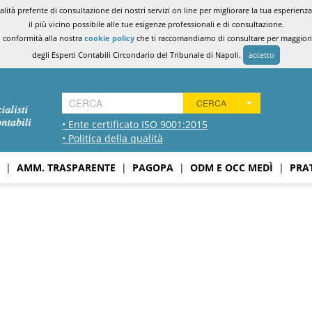
ità preferite di consultazione dei nostri servizi on line per migliorare la tua esperienza 
il più vicino possibile alle tue esigenze professionali e di consultazione.
n conformità alla nostra
cookie policy
che ti raccomandiamo di consultare per maggiori i
degli Esperti Contabili Circondario del Tribunale di Napoli.
accetto
CERCA
• Ente certificato ISO 9001:2015
• Politica della qualità
|
AMM. TRASPARENTE
|
PAGOPA
|
ODM E OCC MEDÌ
|
PRA