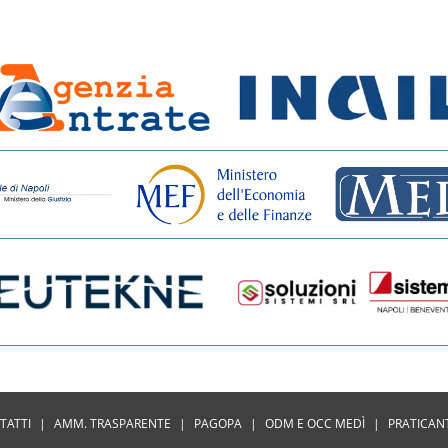
TATTI
|
AMM. TRASPARENTE
|
PAGOPA
|
ODM E OCC MEDÌ
|
PRATICAN