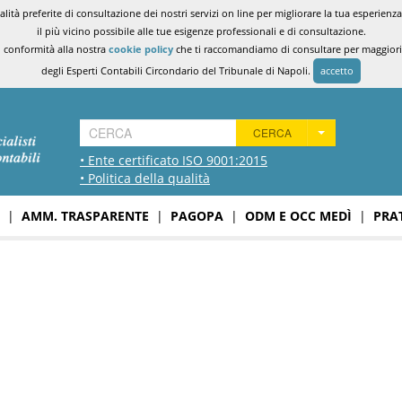
ità preferite di consultazione dei nostri servizi on line per migliorare la tua esperienza 
il più vicino possibile alle tue esigenze professionali e di consultazione.
n conformità alla nostra
cookie policy
che ti raccomandiamo di consultare per maggiori i
degli Esperti Contabili Circondario del Tribunale di Napoli.
accetto
CERCA
• Ente certificato ISO 9001:2015
• Politica della qualità
|
AMM. TRASPARENTE
|
PAGOPA
|
ODM E OCC MEDÌ
|
PRA