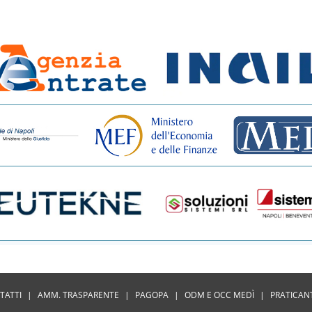
TATTI
|
AMM. TRASPARENTE
|
PAGOPA
|
ODM E OCC MEDÌ
|
PRATICAN