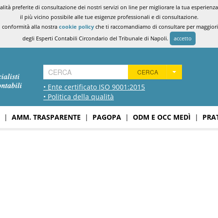
ità preferite di consultazione dei nostri servizi on line per migliorare la tua esperienza 
il più vicino possibile alle tue esigenze professionali e di consultazione.
n conformità alla nostra
cookie policy
che ti raccomandiamo di consultare per maggiori i
degli Esperti Contabili Circondario del Tribunale di Napoli.
accetto
CERCA
• Ente certificato ISO 9001:2015
• Politica della qualità
|
AMM. TRASPARENTE
|
PAGOPA
|
ODM E OCC MEDÌ
|
PRA