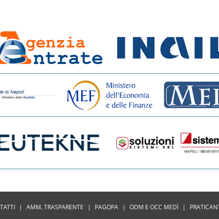
TATTI
|
AMM. TRASPARENTE
|
PAGOPA
|
ODM E OCC MEDÌ
|
PRATICAN