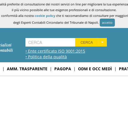
ità preferite di consultazione dei nostri servizi on line per migliorare la tua esperienza 
il più vicino possibile alle tue esigenze professionali e di consultazione.
n conformità alla nostra
cookie policy
che ti raccomandiamo di consultare per maggiori i
degli Esperti Contabili Circondario del Tribunale di Napoli.
accetto
CERCA
• Ente certificato ISO 9001:2015
• Politica della qualità
|
AMM. TRASPARENTE
|
PAGOPA
|
ODM E OCC MEDÌ
|
PRA