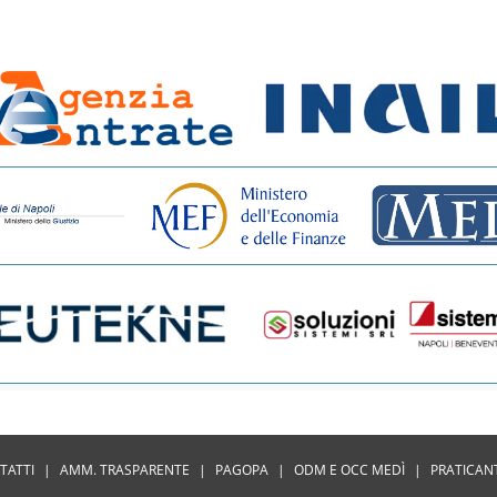
TATTI
|
AMM. TRASPARENTE
|
PAGOPA
|
ODM E OCC MEDÌ
|
PRATICAN