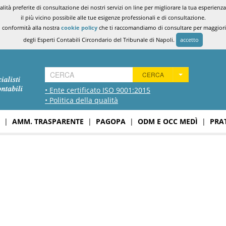
ità preferite di consultazione dei nostri servizi on line per migliorare la tua esperienza 
il più vicino possibile alle tue esigenze professionali e di consultazione.
n conformità alla nostra
cookie policy
che ti raccomandiamo di consultare per maggiori i
degli Esperti Contabili Circondario del Tribunale di Napoli.
accetto
CERCA
• Ente certificato ISO 9001:2015
• Politica della qualità
|
AMM. TRASPARENTE
|
PAGOPA
|
ODM E OCC MEDÌ
|
PRA