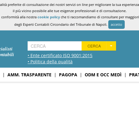
ità preferite di consultazione dei nostri servizi on line per migliorare la tua esperienza 
il più vicino possibile alle tue esigenze professionali e di consultazione.
n conformità alla nostra
cookie policy
che ti raccomandiamo di consultare per maggiori i
degli Esperti Contabili Circondario del Tribunale di Napoli.
accetto
CERCA
• Ente certificato ISO 9001:2015
• Politica della qualità
|
AMM. TRASPARENTE
|
PAGOPA
|
ODM E OCC MEDÌ
|
PRA