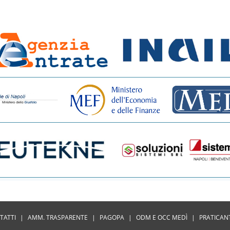
TATTI
|
AMM. TRASPARENTE
|
PAGOPA
|
ODM E OCC MEDÌ
|
PRATICAN