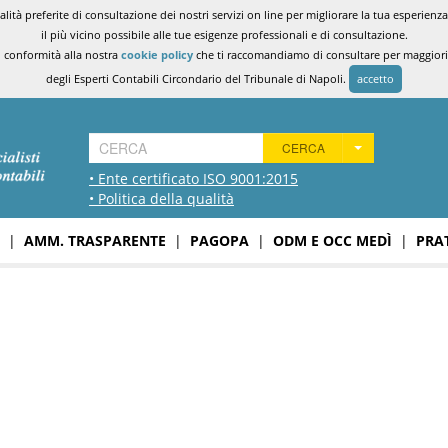
ità preferite di consultazione dei nostri servizi on line per migliorare la tua esperienza 
il più vicino possibile alle tue esigenze professionali e di consultazione.
n conformità alla nostra
cookie policy
che ti raccomandiamo di consultare per maggiori i
degli Esperti Contabili Circondario del Tribunale di Napoli.
accetto
CERCA
• Ente certificato ISO 9001:2015
• Politica della qualità
|
AMM. TRASPARENTE
|
PAGOPA
|
ODM E OCC MEDÌ
|
PRA