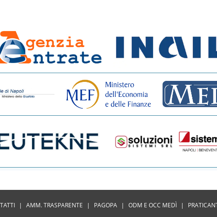
TATTI
|
AMM. TRASPARENTE
|
PAGOPA
|
ODM E OCC MEDÌ
|
PRATICAN