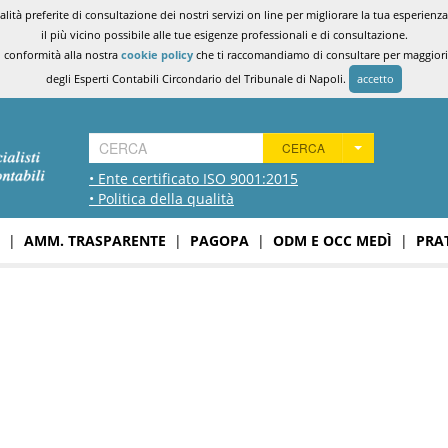
ità preferite di consultazione dei nostri servizi on line per migliorare la tua esperienza 
il più vicino possibile alle tue esigenze professionali e di consultazione.
n conformità alla nostra
cookie policy
che ti raccomandiamo di consultare per maggiori i
degli Esperti Contabili Circondario del Tribunale di Napoli.
accetto
CERCA
• Ente certificato ISO 9001:2015
• Politica della qualità
|
AMM. TRASPARENTE
|
PAGOPA
|
ODM E OCC MEDÌ
|
PRA