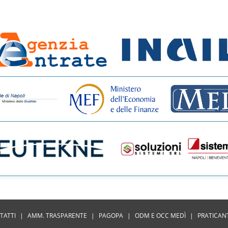
TATTI
|
AMM. TRASPARENTE
|
PAGOPA
|
ODM E OCC MEDÌ
|
PRATICAN