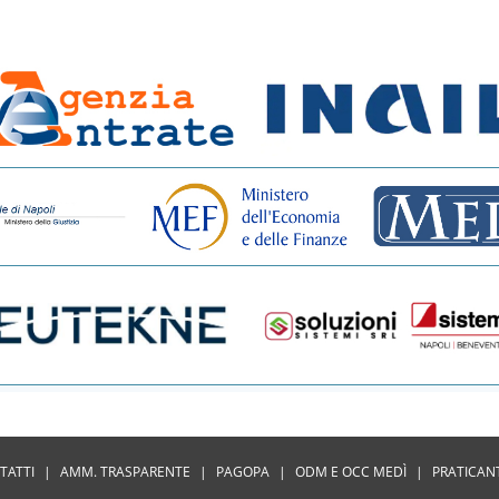
TATTI
|
AMM. TRASPARENTE
|
PAGOPA
|
ODM E OCC MEDÌ
|
PRATICAN