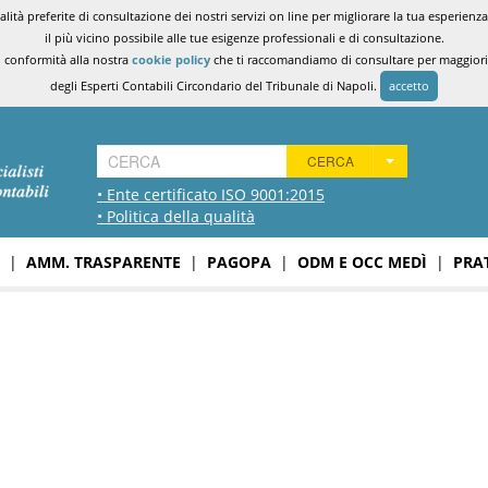
ità preferite di consultazione dei nostri servizi on line per migliorare la tua esperienza 
il più vicino possibile alle tue esigenze professionali e di consultazione.
n conformità alla nostra
cookie policy
che ti raccomandiamo di consultare per maggiori i
degli Esperti Contabili Circondario del Tribunale di Napoli.
accetto
CERCA
• Ente certificato ISO 9001:2015
• Politica della qualità
|
AMM. TRASPARENTE
|
PAGOPA
|
ODM E OCC MEDÌ
|
PRA