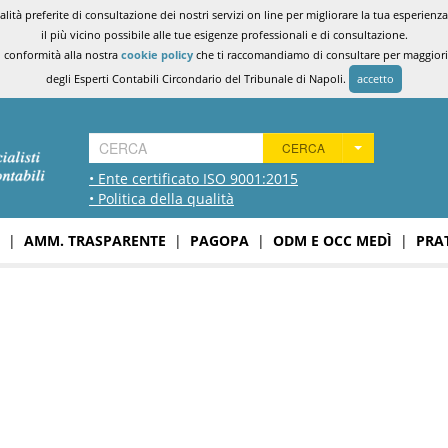
ità preferite di consultazione dei nostri servizi on line per migliorare la tua esperienza 
il più vicino possibile alle tue esigenze professionali e di consultazione.
n conformità alla nostra
cookie policy
che ti raccomandiamo di consultare per maggiori i
degli Esperti Contabili Circondario del Tribunale di Napoli.
accetto
CERCA
• Ente certificato ISO 9001:2015
• Politica della qualità
|
AMM. TRASPARENTE
|
PAGOPA
|
ODM E OCC MEDÌ
|
PRA