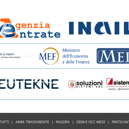
TATTI
|
AMM. TRASPARENTE
|
PAGOPA
|
ODM E OCC MEDÌ
|
PRATICAN