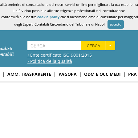
ità preferite di consultazione dei nostri servizi on line per migliorare la tua esperienza 
il più vicino possibile alle tue esigenze professionali e di consultazione.
n conformità alla nostra
cookie policy
che ti raccomandiamo di consultare per maggiori i
degli Esperti Contabili Circondario del Tribunale di Napoli.
accetto
CERCA
• Ente certificato ISO 9001:2015
• Politica della qualità
|
AMM. TRASPARENTE
|
PAGOPA
|
ODM E OCC MEDÌ
|
PRA