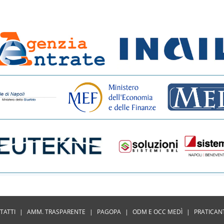
TATTI
|
AMM. TRASPARENTE
|
PAGOPA
|
ODM E OCC MEDÌ
|
PRATICAN