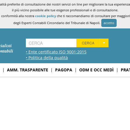
ità preferite di consultazione dei nostri servizi on line per migliorare la tua esperienza 
il più vicino possibile alle tue esigenze professionali e di consultazione.
n conformità alla nostra
cookie policy
che ti raccomandiamo di consultare per maggiori i
degli Esperti Contabili Circondario del Tribunale di Napoli.
accetto
CERCA
• Ente certificato ISO 9001:2015
• Politica della qualità
|
AMM. TRASPARENTE
|
PAGOPA
|
ODM E OCC MEDÌ
|
PRA