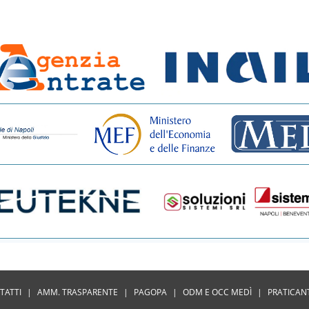
TATTI
|
AMM. TRASPARENTE
|
PAGOPA
|
ODM E OCC MEDÌ
|
PRATICAN