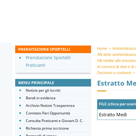
PRENOTAZIONE SPORTELLI
Home
>
Amministrazio
Atti delle amministrazio
Prenotazione Sportelli
Atti relativi alle proced
Praticanti
di concorsi di idee e di
Decisioni a contrarre
>
Estratto Me
MENU PRINCIPALE
Notizie per gli Iscritti
Bandi in evidenza
FILE
(clicca per scari
Archivio Notizie Trasparenza
Comitato Pari Opportunità
Estratto Medì
Consulta Praticanti e Giovani D. C.
Richiesta prima iscrizione
Protocolli di intesa