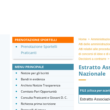
PRENOTAZIONE SPORTELLI
Home
>
Amministrazio
Atti delle amministrazio
Prenotazione Sportelli
Atti relativi alle proced
Praticanti
di concorsi di idee e di
Decisioni a contrarre
>
Estratto As
MENU PRINCIPALE
Nazionale
Notizie per gli Iscritti
Bandi in evidenza
Archivio Notizie Trasparenza
FILE
(clicca per scari
Comitato Pari Opportunità
Consulta Praticanti e Giovani D. C.
Estratto Associaz
Richiesta prima iscrizione
Protocolli di intesa