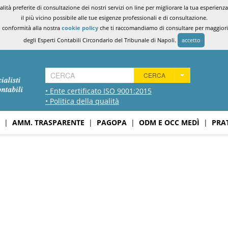
ità preferite di consultazione dei nostri servizi on line per migliorare la tua esperienza 
il più vicino possibile alle tue esigenze professionali e di consultazione.
n conformità alla nostra
cookie policy
che ti raccomandiamo di consultare per maggiori i
degli Esperti Contabili Circondario del Tribunale di Napoli.
accetto
CERCA
• Ente certificato ISO 9001:2015
• Politica della qualità
|
AMM. TRASPARENTE
|
PAGOPA
|
ODM E OCC MEDÌ
|
PRA