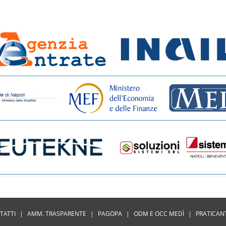
TATTI
|
AMM. TRASPARENTE
|
PAGOPA
|
ODM E OCC MEDÌ
|
PRATICAN