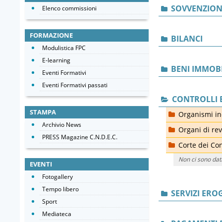
SOVVENZIONI
Elenco commissioni
FORMAZIONE
BILANCI
Modulistica FPC
E-learning
BENI IMMOBI
Eventi Formativi
Eventi Formativi passati
CONTROLLI E
STAMPA
Organismi ind
Archivio News
Organi di rev
PRESS Magazine C.N.D.E.C.
Corte dei Con
Non ci sono dat
EVENTI
Fotogallery
Tempo libero
SERVIZI ERO
Sport
Mediateca