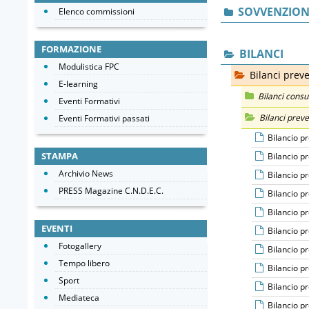
SOVVENZIONI
Elenco commissioni
FORMAZIONE
BILANCI
Modulistica FPC
Bilanci preve
E-learning
Bilanci consun
Eventi Formativi
Bilanci preve
Eventi Formativi passati
Bilancio p
STAMPA
Bilancio p
Archivio News
Bilancio p
PRESS Magazine C.N.D.E.C.
Bilancio p
Bilancio p
EVENTI
Bilancio p
Fotogallery
Bilancio p
Tempo libero
Bilancio p
Sport
Bilancio p
Mediateca
Bilancio p