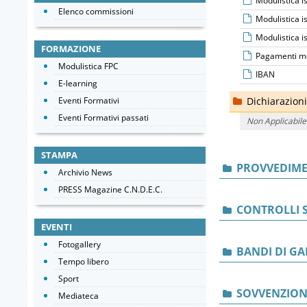
Modulistica i
Elenco commissioni
Modulistica i
Modulistica 
FORMAZIONE
Pagamenti m
Modulistica FPC
IBAN
E-learning
Eventi Formativi
Dichiarazioni 
Eventi Formativi passati
Non Applicabile
STAMPA
PROVVEDIME
Archivio News
PRESS Magazine C.N.D.E.C.
CONTROLLI S
EVENTI
Fotogallery
BANDI DI GA
Tempo libero
Sport
SOVVENZIONI
Mediateca