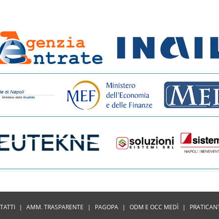
TATTI
|
AMM. TRASPARENTE
|
PAGOPA
|
ODM E OCC MEDÌ
|
PRATICAN