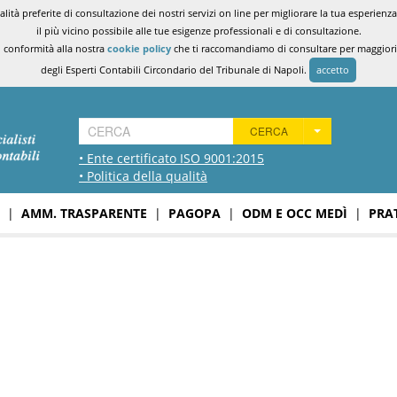
ità preferite di consultazione dei nostri servizi on line per migliorare la tua esperienza 
il più vicino possibile alle tue esigenze professionali e di consultazione.
n conformità alla nostra
cookie policy
che ti raccomandiamo di consultare per maggiori i
degli Esperti Contabili Circondario del Tribunale di Napoli.
accetto
CERCA
• Ente certificato ISO 9001:2015
• Politica della qualità
|
AMM. TRASPARENTE
|
PAGOPA
|
ODM E OCC MEDÌ
|
PRA