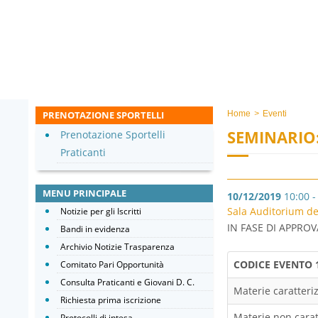
PRENOTAZIONE SPORTELLI
Home
>
Eventi
SEMINARIO
Prenotazione Sportelli
Praticanti
MENU PRINCIPALE
10/12/2019
10:00 -
Sala Auditorium de
Notizie per gli Iscritti
IN FASE DI APPROVA
Bandi in evidenza
Archivio Notizie Trasparenza
CODICE EVENTO
Comitato Pari Opportunità
Consulta Praticanti e Giovani D. C.
Materie caratteriz
Richiesta prima iscrizione
Materie non caratt
Protocolli di intesa