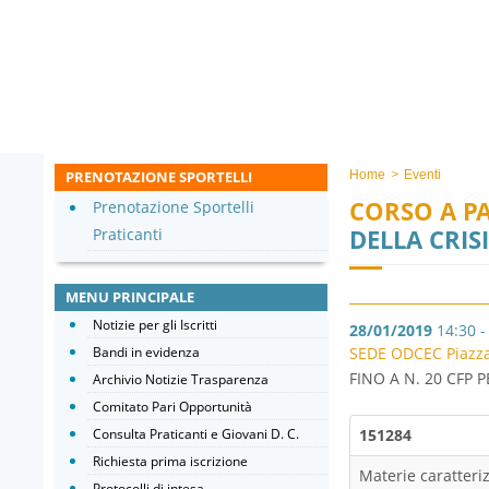
PRENOTAZIONE SPORTELLI
Home
>
Eventi
CORSO A P
Prenotazione Sportelli
DELLA CRI
Praticanti
MENU PRINCIPALE
Notizie per gli Iscritti
28/01/2019
14:30 -
Bandi in evidenza
SEDE ODCEC Piazza d
FINO A N. 20 CFP 
Archivio Notizie Trasparenza
Comitato Pari Opportunità
Consulta Praticanti e Giovani D. C.
15
Richiesta prima iscrizione
Materie caratteriz
Protocolli di intesa