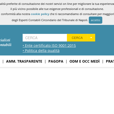
ità preferite di consultazione dei nostri servizi on line per migliorare la tua esperienza 
il più vicino possibile alle tue esigenze professionali e di consultazione.
n conformità alla nostra
cookie policy
che ti raccomandiamo di consultare per maggiori i
degli Esperti Contabili Circondario del Tribunale di Napoli.
accetto
CERCA
• Ente certificato ISO 9001:2015
• Politica della qualità
|
AMM. TRASPARENTE
|
PAGOPA
|
ODM E OCC MEDÌ
|
PRA