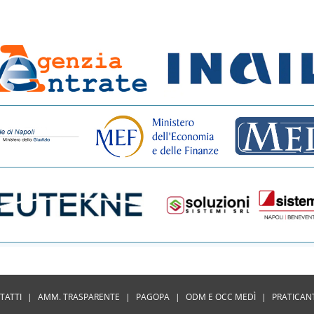
TATTI
|
AMM. TRASPARENTE
|
PAGOPA
|
ODM E OCC MEDÌ
|
PRATICAN