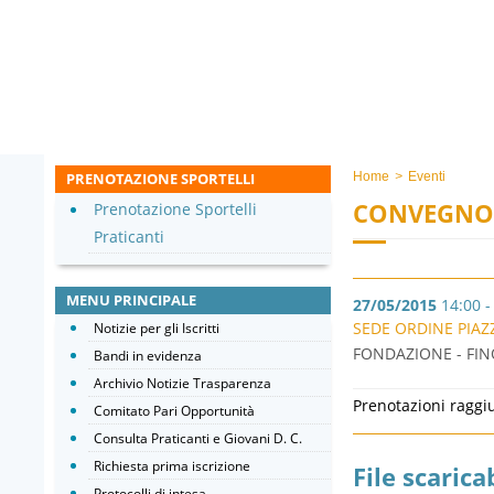
PRENOTAZIONE SPORTELLI
Home
>
Eventi
CONVEGNO
Prenotazione Sportelli
Praticanti
MENU PRINCIPALE
27/05/2015
14:00 -
SEDE ORDINE PIAZZ
Notizie per gli Iscritti
FONDAZIONE - FINO
Bandi in evidenza
Archivio Notizie Trasparenza
Prenotazioni raggi
Comitato Pari Opportunità
Consulta Praticanti e Giovani D. C.
Richiesta prima iscrizione
File scaricab
Protocolli di intesa