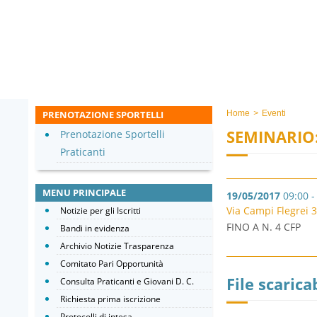
PRENOTAZIONE SPORTELLI
Home
>
Eventi
SEMINARIO
Prenotazione Sportelli
Praticanti
MENU PRINCIPALE
19/05/2017
09:00 -
Via Campi Flegrei 
Notizie per gli Iscritti
FINO A N. 4 CFP
Bandi in evidenza
Archivio Notizie Trasparenza
Comitato Pari Opportunità
File scaricab
Consulta Praticanti e Giovani D. C.
Richiesta prima iscrizione
Protocolli di intesa