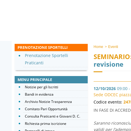
PRENOTAZIONE SPORTELLI
Home
>
Eventi
SEMINARIO
Prenotazione Sportelli
revisione
Praticanti
MENU PRINCIPALE
Notizie per gli Iscritti
12/10/2026
09:00 -
Bandi in evidenza
Sede ODCEC piazza 
Archivio Notizie Trasparenza
Codice evento:
247
Comitato Pari Opportunità
IN FASE DI ACCR
Consulta Praticanti e Giovani D. C.
Saranno riconosciut
Richiesta prima iscrizione
validi per l’ademp
Protocolli di intesa