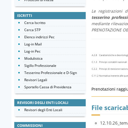
Le registrazioni 
ISCRITTI
tesserino professi
Cerca Iscritto
mediante rilevazion
PRENOTAZIONE OB
Cerca STP
Elenco indirizzi Pec
Log-in Mail
Log-in Pec
A.2.8
Caratteristiche e deontolog
Modulistica
C.1.3
Principi contabili nazionali
Sigillo Professionale
C.2.2
Principi di revisione naziona
Tesserino Professionale e D-Sign
C.11.2
Normativa inerente alle ques
Revisori Legali
Sportello Cassa di Previdenza
Prenotazioni raggi
REVISORI DEGLI ENTI LOCALI
File scaricab
Revisori degli Enti Locali
12.10.26_tem
COMMISSIONI