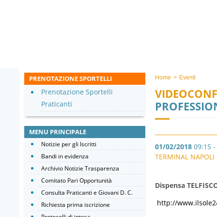
PRENOTAZIONE SPORTELLI
Home
>
Eventi
VIDEOCONF
Prenotazione Sportelli
PROFESSION
Praticanti
MENU PRINCIPALE
Notizie per gli Iscritti
01/02/2018
09:15 -
Bandi in evidenza
TERMINAL NAPOLI -
Archivio Notizie Trasparenza
Comitato Pari Opportunità
Dispensa TELFISCO
Consulta Praticanti e Giovani D. C.
http://www.ilsole
Richiesta prima iscrizione
Protocolli di intesa