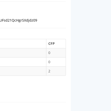
SUFsd21QcHgrSXdjdz09
CFP
0
0
2