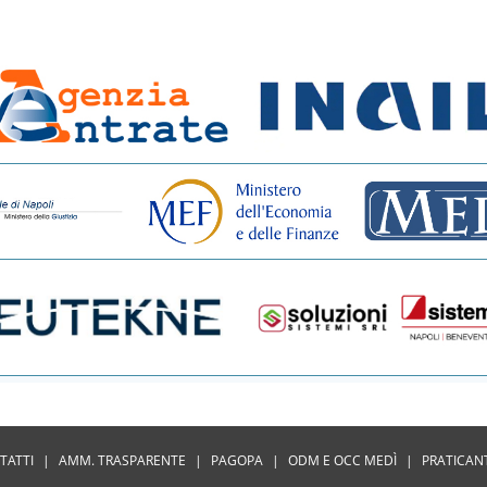
TATTI
|
AMM. TRASPARENTE
|
PAGOPA
|
ODM E OCC MEDÌ
|
PRATICAN