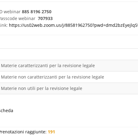
ID webinar
885 8196 2750
Passcode webinar
707933
Link:
https://us02web.zoom.us/j/88581962750?pwd=dmd2bzEyejlq
Materie caratterizzanti per la revisione legale
Materie non caratterizzanti per la revisione legale
Materie non utili per la revisione legale
Scheda
Prenotazioni raggiunte:
191