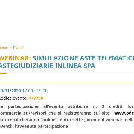
Home
>
Eventi
WEBINAR:
SIMULAZIONE ASTE TELEMATIC
ASTEGIUDIZIARIE INLINEA SPA
30/11/2020
17:00 - 19:00
Codice evento:
177790
La partecipazione all’evento attribuirà n. 2 crediti fo
commercialisti/revisori che si registreranno sul sito
www.odce
autocertificheranno “online”, entro sette giorni dal webinar, nell
eventi), l’avvenuta partecipazione