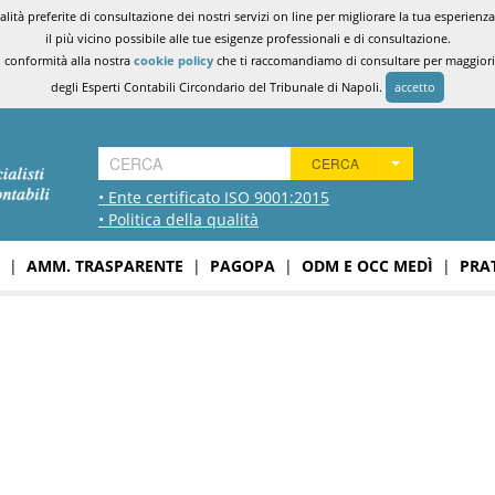
ità preferite di consultazione dei nostri servizi on line per migliorare la tua esperienza 
il più vicino possibile alle tue esigenze professionali e di consultazione.
n conformità alla nostra
cookie policy
che ti raccomandiamo di consultare per maggiori i
degli Esperti Contabili Circondario del Tribunale di Napoli.
accetto
CERCA
• Ente certificato ISO 9001:2015
• Politica della qualità
|
AMM. TRASPARENTE
|
PAGOPA
|
ODM E OCC MEDÌ
|
PRA