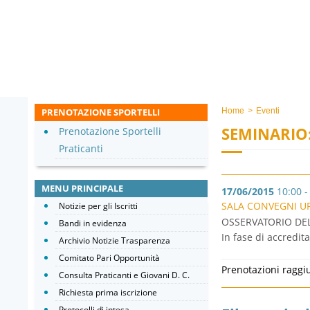
PRENOTAZIONE SPORTELLI
Home
>
Eventi
SEMINARIO
Prenotazione Sportelli
Praticanti
MENU PRINCIPALE
17/06/2015
10:00 -
SALA CONVEGNI UF
Notizie per gli Iscritti
OSSERVATORIO DEL
Bandi in evidenza
In fase di accredi
Archivio Notizie Trasparenza
Comitato Pari Opportunità
Prenotazioni raggi
Consulta Praticanti e Giovani D. C.
Richiesta prima iscrizione
Protocolli di intesa