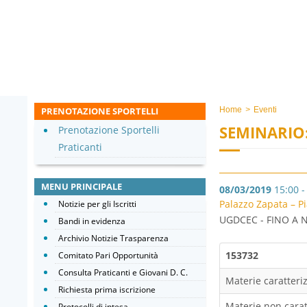
PRENOTAZIONE SPORTELLI
Home
>
Eventi
SEMINARIO
Prenotazione Sportelli
Praticanti
MENU PRINCIPALE
08/03/2019
15:00 -
Palazzo Zapata – Pi
Notizie per gli Iscritti
UGDCEC - FINO A 
Bandi in evidenza
Archivio Notizie Trasparenza
153732
Comitato Pari Opportunità
Consulta Praticanti e Giovani D. C.
Materie caratteriz
Richiesta prima iscrizione
Materie non caratt
Protocolli di intesa