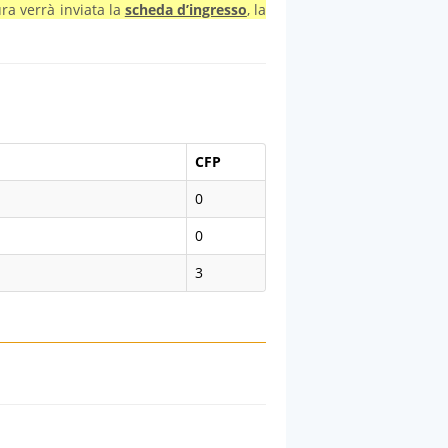
ra verrà inviata la
scheda d’ingresso
, la
CFP
0
0
3