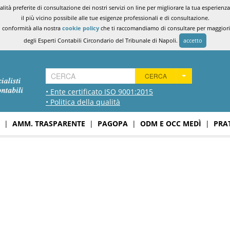
ità preferite di consultazione dei nostri servizi on line per migliorare la tua esperienza 
il più vicino possibile alle tue esigenze professionali e di consultazione.
n conformità alla nostra
cookie policy
che ti raccomandiamo di consultare per maggiori i
degli Esperti Contabili Circondario del Tribunale di Napoli.
accetto
CERCA
• Ente certificato ISO 9001:2015
• Politica della qualità
|
AMM. TRASPARENTE
|
PAGOPA
|
ODM E OCC MEDÌ
|
PRA