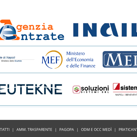
TATTI
|
AMM. TRASPARENTE
|
PAGOPA
|
ODM E OCC MEDÌ
|
PRATICAN