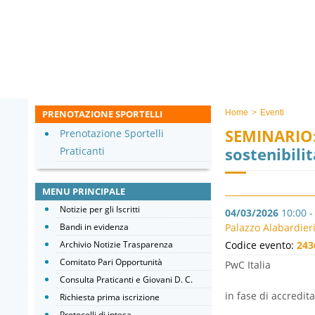
PRENOTAZIONE SPORTELLI
Home
>
Eventi
SEMINARIO
Prenotazione Sportelli
sostenibilit
Praticanti
MENU PRINCIPALE
Notizie per gli Iscritti
04/03/2026
10:00 -
Bandi in evidenza
Palazzo Alabardieri
Archivio Notizie Trasparenza
Codice evento:
243
Comitato Pari Opportunità
PwC Italia
Consulta Praticanti e Giovani D. C.
in fase di accredi
Richiesta prima iscrizione
Protocolli di intesa