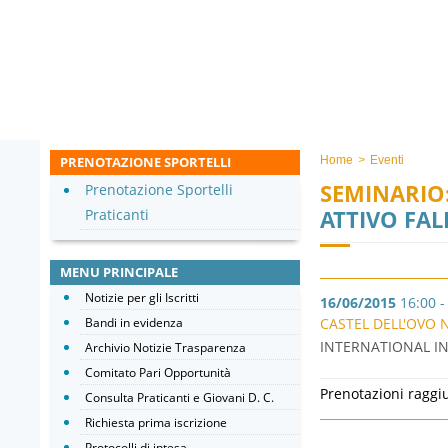
PRENOTAZIONE SPORTELLI
Home
>
Eventi
SEMINARIO
Prenotazione Sportelli
ATTIVO FAL
Praticanti
MENU PRINCIPALE
Notizie per gli Iscritti
16/06/2015
16:00 -
Bandi in evidenza
CASTEL DELL'OVO 
INTERNATIONAL INS
Archivio Notizie Trasparenza
Comitato Pari Opportunità
Prenotazioni raggi
Consulta Praticanti e Giovani D. C.
Richiesta prima iscrizione
Protocolli di intesa