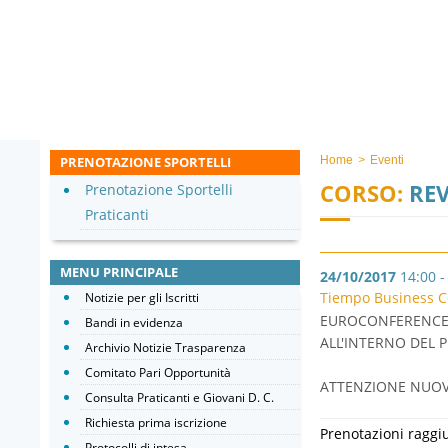
PRENOTAZIONE SPORTELLI
Home
>
Eventi
CORSO:
REV
Prenotazione Sportelli
Praticanti
MENU PRINCIPALE
24/10/2017
14:00 -
Tiempo Business Ce
Notizie per gli Iscritti
EUROCONFERENCE -
Bandi in evidenza
ALL'INTERNO DEL
Archivio Notizie Trasparenza
Comitato Pari Opportunità
ATTENZIONE NUOVA
Consulta Praticanti e Giovani D. C.
Richiesta prima iscrizione
Prenotazioni raggi
Protocolli di intesa