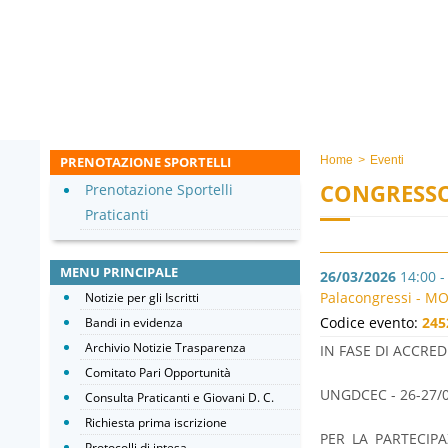
PRENOTAZIONE SPORTELLI
Home
>
Eventi
CONGRESSO
Prenotazione Sportelli
Praticanti
MENU PRINCIPALE
26/03/2026
14:00 -
Palacongressi - M
Notizie per gli Iscritti
Codice evento:
245
Bandi in evidenza
Archivio Notizie Trasparenza
IN FASE DI ACCR
Comitato Pari Opportunità
UNGDCEC - 26-27/0
Consulta Praticanti e Giovani D. C.
Richiesta prima iscrizione
PER LA PARTECIP
Protocolli di intesa