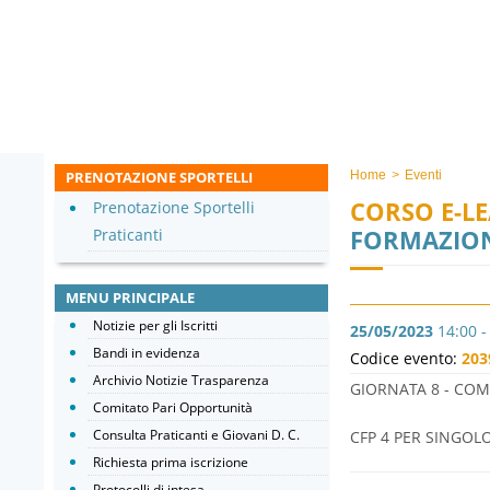
PRENOTAZIONE SPORTELLI
Home
>
Eventi
CORSO E-L
Prenotazione Sportelli
FORMAZION
Praticanti
MENU PRINCIPALE
Notizie per gli Iscritti
25/05/2023
14:00 -
Bandi in evidenza
Codice evento:
203
Archivio Notizie Trasparenza
GIORNATA 8 - COM
Comitato Pari Opportunità
Consulta Praticanti e Giovani D. C.
CFP 4 PER SINGOL
Richiesta prima iscrizione
Protocolli di intesa