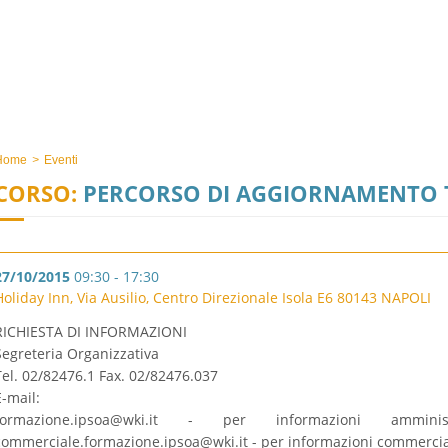
Home
>
Eventi
CORSO:
PERCORSO DI AGGIORNAMENTO 
27/10/2015
09:30 - 17:30
Holiday Inn, Via Ausilio, Centro Direzionale Isola E6 80143 NAPOLI
RICHIESTA DI INFORMAZIONI
Segreteria Organizzativa
Tel. 02/82476.1 Fax. 02/82476.037
E-mail:
formazione.ipsoa@wki.it
- per informazioni amminist
commerciale.formazione.ipsoa@wki.it
- per informazioni commercia