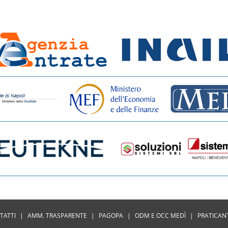
TATTI
|
AMM. TRASPARENTE
|
PAGOPA
|
ODM E OCC MEDÌ
|
PRATICAN