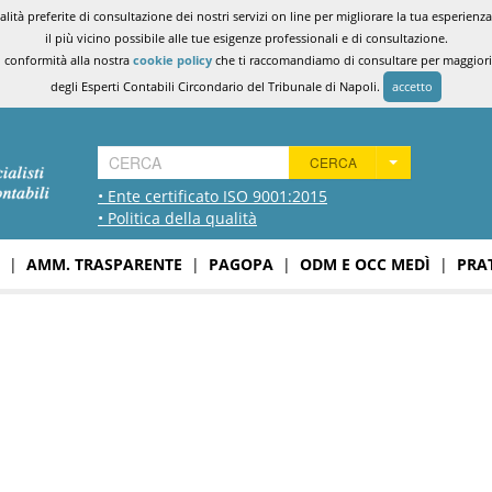
ità preferite di consultazione dei nostri servizi on line per migliorare la tua esperienza 
il più vicino possibile alle tue esigenze professionali e di consultazione.
n conformità alla nostra
cookie policy
che ti raccomandiamo di consultare per maggiori i
degli Esperti Contabili Circondario del Tribunale di Napoli.
accetto
CERCA
• Ente certificato ISO 9001:2015
• Politica della qualità
|
AMM. TRASPARENTE
|
PAGOPA
|
ODM E OCC MEDÌ
|
PRA