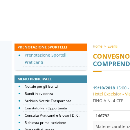
PRENOTAZIONE SPORTELLI
Home
>
Eventi
CONVEGNO
Prenotazione Sportelli
COMPRENDE
Praticanti
MENU PRINCIPALE
Notizie per gli Iscritti
19/10/2018
15:00 -
Bandi in evidenza
Hotel Excelsior - V
FINO A N. 4 CFP
Archivio Notizie Trasparenza
Comitato Pari Opportunità
Consulta Praticanti e Giovani D. C.
14
Richiesta prima iscrizione
Materie caratteriz
Protocolli di intesa