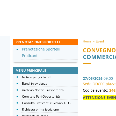
PRENOTAZIONE SPORTELLI
Home
>
Eventi
CONVEGNO
Prenotazione Sportelli
COMMERCIA
Praticanti
MENU PRINCIPALE
Notizie per gli Iscritti
27/05/2026
09:00 -
Bandi in evidenza
Sede ODCEC piazza 
Archivio Notizie Trasparenza
Codice evento:
246
Comitato Pari Opportunità
ATTENZIONE EVE
Consulta Praticanti e Giovani D. C.
Richiesta prima iscrizione
Protocolli di intesa