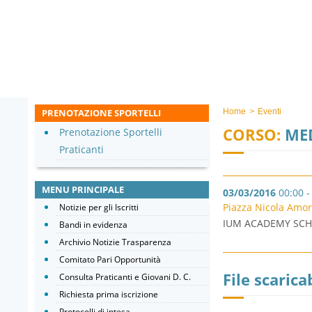
PRENOTAZIONE SPORTELLI
Home
>
Eventi
CORSO:
MED
Prenotazione Sportelli
Praticanti
MENU PRINCIPALE
03/03/2016
00:00 -
Piazza Nicola Amor
Notizie per gli Iscritti
IUM ACADEMY SCHO
Bandi in evidenza
Archivio Notizie Trasparenza
Comitato Pari Opportunità
File scaricab
Consulta Praticanti e Giovani D. C.
Richiesta prima iscrizione
Protocolli di intesa