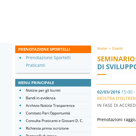
PRENOTAZIONE SPORTELLI
Home
>
Eventi
SEMINARIO
Prenotazione Sportelli
DI SVILUPP
Praticanti
MENU PRINCIPALE
Notizie per gli Iscritti
02/03/2016
15:00 -
Bandi in evidenza
MOSTRA D'OLTREM
IN FASE DI ACCRED
Archivio Notizie Trasparenza
Comitato Pari Opportunità
Prenotazioni raggi
Consulta Praticanti e Giovani D. C.
Richiesta prima iscrizione
Protocolli di intesa